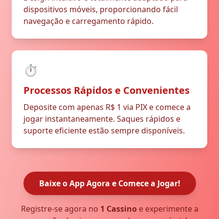
dispositivos móveis, proporcionando fácil
navegação e carregamento rápido.
⏱️
Processos Rápidos e Convenientes
Deposite com apenas R$ 1 via PIX e comece a
jogar instantaneamente. Saques rápidos e
suporte eficiente estão sempre disponíveis.
Baixe o App Agora e Comece a Jogar!
Registre-se agora no
1 Cassino
e experimente a