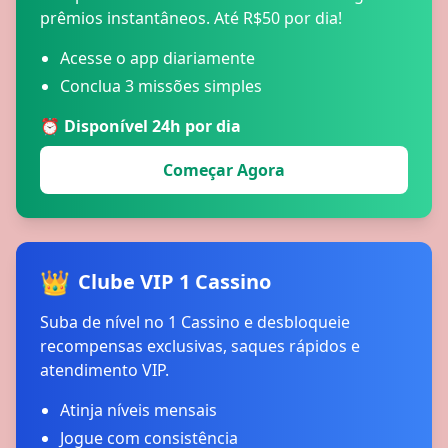
prêmios instantâneos. Até R$50 por dia!
Acesse o app diariamente
Conclua 3 missões simples
⏰ Disponível 24h por dia
Começar Agora
👑
Clube VIP 1 Cassino
Suba de nível no 1 Cassino e desbloqueie
recompensas exclusivas, saques rápidos e
atendimento VIP.
Atinja níveis mensais
Jogue com consistência