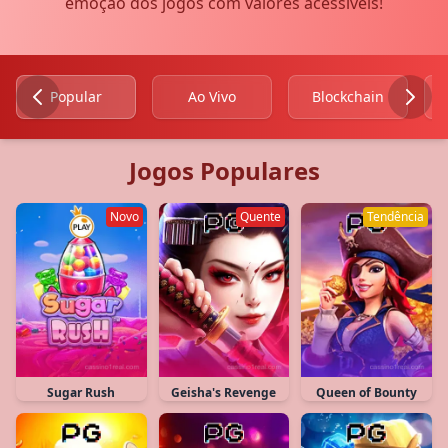
emoção dos jogos com valores acessíveis!
Popular
Ao Vivo
Blockchain
Jogos Populares
Novo
Quente
Tendência
Sugar Rush
Geisha's Revenge
Queen of Bounty