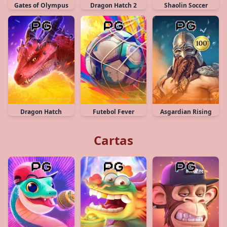
Gates of Olympus
Dragon Hatch 2
Shaolin Soccer
Dragon Hatch
Futebol Fever
Asgardian Rising
Cartas