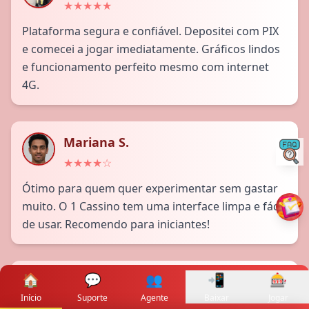
★
★
★
★
★
Plataforma segura e confiável. Depositei com PIX
e comecei a jogar imediatamente. Gráficos lindos
e funcionamento perfeito mesmo com internet
4G.
Mariana S.
★
★
★
★
☆
Ótimo para quem quer experimentar sem gastar
muito. O 1 Cassino tem uma interface limpa e fácil
de usar. Recomendo para iniciantes!
🏠
💬
👥
📲
🎰
Gustavo P.
Início
Suporte
Agente
Baixar
Jogar
★
★
★
★
★