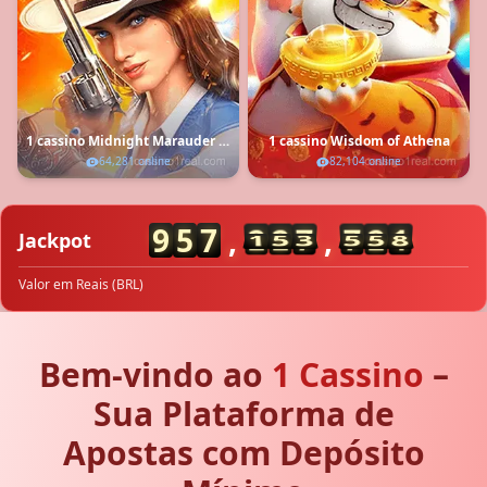
1 cassino Midnight Marauder Dream Drop
1 cassino Wisdom of Athena
64,281 online
82,104 online
29/06/2026 Joa*** saque concluido de 200 BRL ✅
9
5
7
,
0
5
5
,
5
8
7
Jackpot
29/06/2026 Joao*** ganhou 500 BRL 🔥
29/06/2026 JoaoI*** recebeu bonus 80 BRL 🎉
Valor em Reais (BRL)
29/06/2026 JoaoL*** recebeu cashback 65 BRL 🔄
29/06/2026 JoaoM*** acertou o jackpot 7,000 BRL 🚀
29/06/2026 JoaoB*** ganhou 2,900 BRL 💰
Bem-vindo ao
1 Cassino
–
29/06/2026 JoaoIg*** ganhou 800 BRL 🏆
29/06/2026 JoaoMu*** recebeu cashback 75 BRL 💵
Sua Plataforma de
29/06/2026 JoaoMa*** saque concluido de 600 BRL ✅
Apostas com Depósito
29/06/2026 JoaoC*** recebeu cashback 35 BRL 💵
29/06/2026 JoaoV*** saque concluido de 2,150 BRL 💸