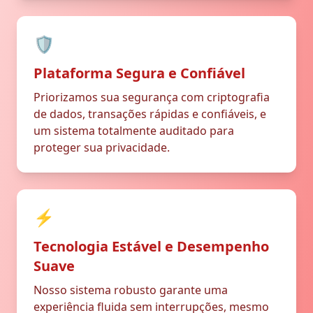
29/06/2026 JoaoLar*** recebeu bonus 70 BRL ✨
29/06/2026 JoaoRua*** acertou o jackpot 64,000 BRL 🚀
29/06/2026 JoaoGi*** acertou o jackpot 29,000 BRL 💥
🛡️
29/06/2026 JoaoIs*** ganhou 2,200 BRL 🏆
29/06/2026 JoaoCai*** recebeu cashback 265 BRL 🔄
Plataforma Segura e Confiável
29/06/2026 JoaoRuan*** ganhou 6,700 BRL 🏆
Priorizamos sua segurança com criptografia
29/06/2026 JoaoMath*** recebeu cashback 160 BRL 🎊
de dados, transações rápidas e confiáveis, e
29/06/2026 JoaoIgo*** recebeu bonus 310 BRL 🎉
um sistema totalmente auditado para
29/06/2026 JoaoE*** recebeu bonus 330 BRL 🎉
proteger sua privacidade.
29/06/2026 JoaoH*** acertou o jackpot 35,000 BRL 🎰
29/06/2026 JoaoLua*** recebeu bonus 400 BRL 🎉
29/06/2026 JoaoLari*** recebeu bonus 80 BRL 🎉
29/06/2026 JoaoIsa*** recebeu cashback 180 BRL 💵
⚡
29/06/2026 JoaoMuri*** saque concluido de 1,350 BRL 🏦
29/06/2026 JoaoDa*** saque concluido de 2,800 BRL 🏦
Tecnologia Estável e Desempenho
29/06/2026 JoaoVini*** saque concluido de 950 BRL 💸
Suave
29/06/2026 JoaoRuanS*** recebeu bonus 290 BRL ✨
29/06/2026 JoaoCaio*** acertou o jackpot 75,000 BRL 🚀
Nosso sistema robusto garante uma
29/06/2026 JoaoDav*** acertou o jackpot 41,000 BRL 💥
experiência fluida sem interrupções, mesmo