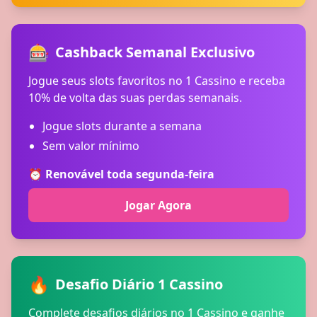
🎰
Cashback Semanal Exclusivo
Jogue seus slots favoritos no 1 Cassino e receba
10% de volta das suas perdas semanais.
Jogue slots durante a semana
Sem valor mínimo
⏰ Renovável toda segunda-feira
Jogar Agora
🔥
Desafio Diário 1 Cassino
Complete desafios diários no 1 Cassino e ganhe