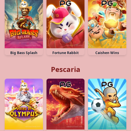
Big Bass Splash
Fortune Rabbit
Caishen Wins
Pescaria