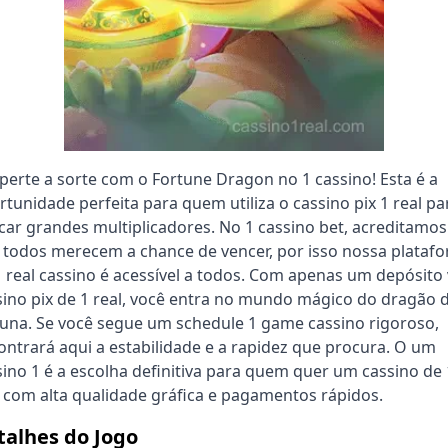
perte a sorte com o Fortune Dragon no 1 cassino! Esta é a
rtunidade perfeita para quem utiliza o cassino pix 1 real pa
car grandes multiplicadores. No 1 cassino bet, acreditamos
 todos merecem a chance de vencer, por isso nossa plataf
1 real cassino é acessível a todos. Com apenas um depósito 
sino pix de 1 real, você entra no mundo mágico do dragão 
tuna. Se você segue um schedule 1 game cassino rigoroso,
ontrará aqui a estabilidade e a rapidez que procura. O um
sino 1 é a escolha definitiva para quem quer um cassino de 
l com alta qualidade gráfica e pagamentos rápidos.
talhes do Jogo