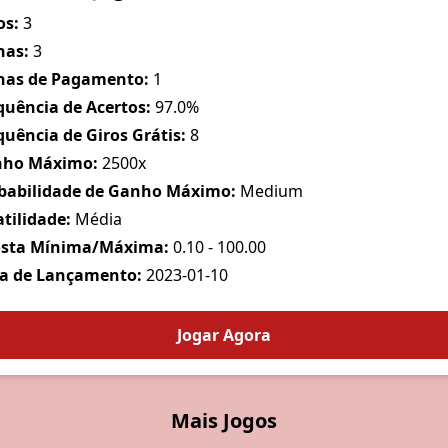
os:
3
has:
3
has de Pagamento:
1
quência de Acertos:
97.0%
quência de Giros Grátis:
8
ho Máximo:
2500x
babilidade de Ganho Máximo:
Medium
atilidade:
Média
sta Mínima/Máxima:
0.10 - 100.00
a de Lançamento:
2023-01-10
Jogar Agora
Mais Jogos