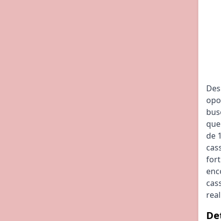
Des
opo
bus
que
de 
cas
for
enc
cas
rea
De