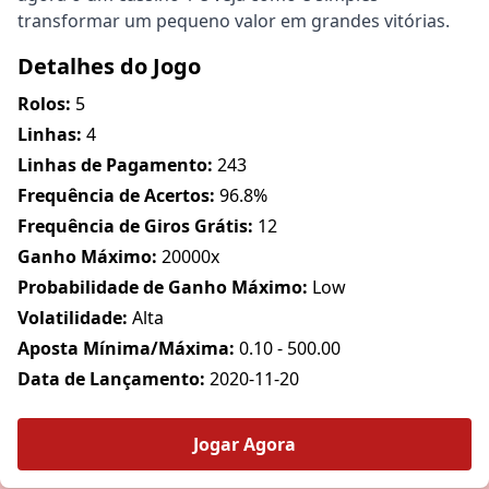
transformar um pequeno valor em grandes vitórias.
Detalhes do Jogo
Rolos:
5
Linhas:
4
Linhas de Pagamento:
243
Frequência de Acertos:
96.8%
Frequência de Giros Grátis:
12
Ganho Máximo:
20000x
Probabilidade de Ganho Máximo:
Low
Volatilidade:
Alta
Aposta Mínima/Máxima:
0.10 - 500.00
Data de Lançamento:
2020-11-20
Jogar Agora