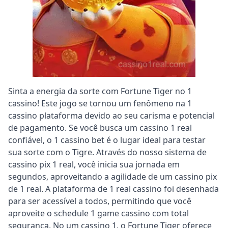
Sinta a energia da sorte com Fortune Tiger no 1
cassino! Este jogo se tornou um fenômeno na 1
cassino plataforma devido ao seu carisma e potencial
de pagamento. Se você busca um cassino 1 real
confiável, o 1 cassino bet é o lugar ideal para testar
sua sorte com o Tigre. Através do nosso sistema de
cassino pix 1 real, você inicia sua jornada em
segundos, aproveitando a agilidade de um cassino pix
de 1 real. A plataforma de 1 real cassino foi desenhada
para ser acessível a todos, permitindo que você
aproveite o schedule 1 game cassino com total
segurança. No um cassino 1, o Fortune Tiger oferece