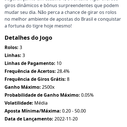
giros dinâmicos e bônus surpreendentes que podem
mudar seu dia. Não perca a chance de girar os rolos
no melhor ambiente de apostas do Brasil e conquistar
a fortuna do tigre hoje mesmo!
Detalhes do Jogo
Rolos:
3
Linhas:
3
Linhas de Pagamento:
10
Frequência de Acertos:
28.4%
Frequência de Giros Grátis:
8
Ganho Máximo:
2500x
Probabilidade de Ganho Máximo:
0.05%
Volatilidade:
Média
Aposta Mínima/Máxima:
0.20 - 50.00
Data de Lançamento:
2022-11-20